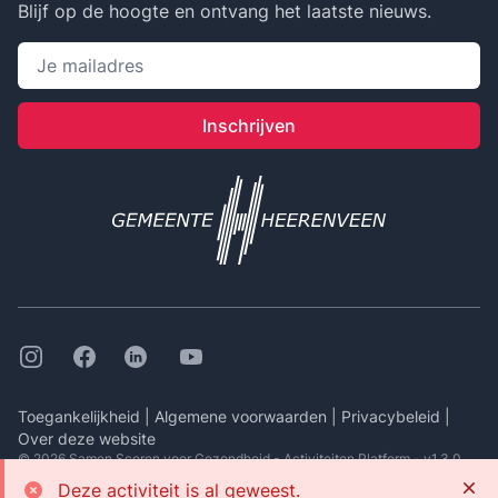
Blijf op de hoogte en ontvang het laatste nieuws.
Emailadres
Inschrijven
Instagram
Facebook
Linkedin
Youtube
Toegankelijkheid
|
Algemene voorwaarden
|
Privacybeleid
|
Over deze website
© 2026 Samen Scoren voor Gezondheid -
Activiteiten Platform
- v1.3.0
Slui
Deze activiteit is al geweest.