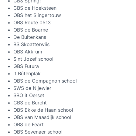
CBS Spring!
CBS de Hoeksteen
OBS het Slingertouw
OBS Route 0513
OBS de Boarne
De Buitenkans
BS Skoatterwiis
OBS Akkrum
Sint Jozef school
GBS Futura
it Bûtenplak
OBS de Compagnon school
SWS de Nijewier
SBO it Oerset
CBS de Burcht
OBS Ekke de Haan school
OBS van Maasdijk school
OBS de Feart
OBS Sevenaer school