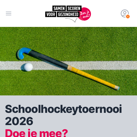
Open hoofdmenu
Schoolhockeytoernooi
2026
Doe je mee?