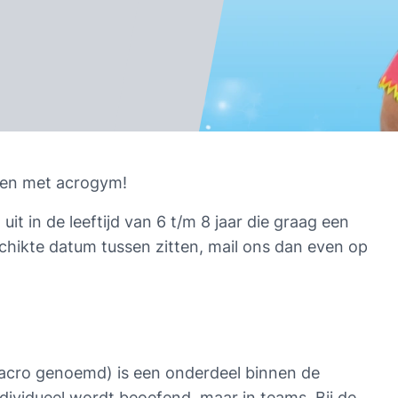
ken met acrogym!
it in de leeftijd van 6 t/m 8 jaar die graag een 
keer willen acrogymmen. Mocht er nu geen geschikte datum tussen zitten, mail ons dan even op 
acro genoemd) is een onderdeel binnen de 
ividueel wordt beoefend, maar in teams. Bij de 