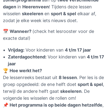
dagen
 in 
Heerenveen
! Tijdens deze lessen 
wisselen 
skeeleren
 en 
sport & spel
 elkaar af, 
zodat je elke week iets nieuws doet.
📅 
Wanneer? 
(check het lesrooster voor de 
exacte data!)
Vrijdag:
 Voor kinderen van 
4 t/m 17 jaar
Zaterdagochtend:
 Voor kinderen van 
4 t/m 17 
jaar
🏆 
Hoe werkt het?
De lessenreeks bestaat uit 
8 lessen
. Per les is de 
groep opgedeeld: de ene helft doet 
sport & spel
, 
terwijl de andere helft gaat 
skeeleren
. De 
volgende les wisselen de rollen om!
📌 
Het programma is op beide dagen hetzelfde
, 