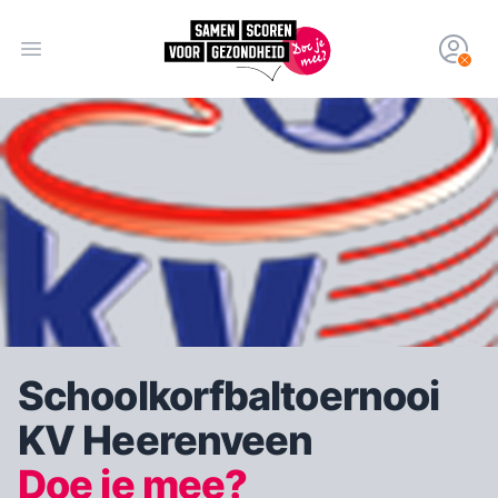
Open hoofdmenu
Schoolkorfbaltoernooi
KV Heerenveen
Doe je mee?