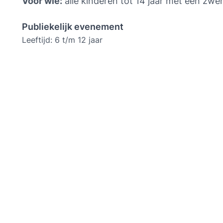
Voor wie:
 alle kinderen tot 14 jaar met een zw
Publiekelijk evenement
Leeftijd: 6 t/m 12 jaar