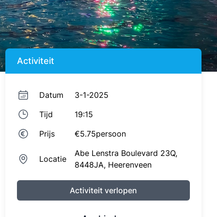
Activiteit
Datum
3-1-2025
Tijd
19:15
Prijs
€5.75
persoon
Abe Lenstra Boulevard 23Q,
Locatie
8448JA,
Heerenveen
Activiteit verlopen