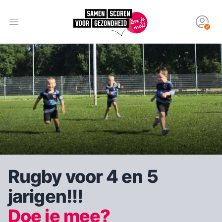
Open hoofdmenu
Rugby voor 4 en 5
jarigen!!!
Doe je mee?